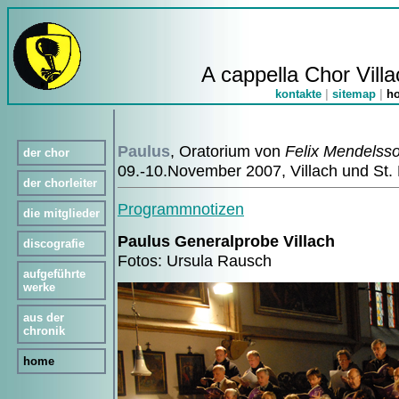
A cappella Chor Villa
kontakte
|
sitemap
|
h
Paulus
, Oratorium von
Felix Mendelss
der chor
09.-10.November 2007, Villach und St. 
der chorleiter
Programmnotizen
die mitglieder
Paulus Generalprobe Villach
discografie
Fotos: Ursula Rausch
aufgeführte
werke
aus der
chronik
home